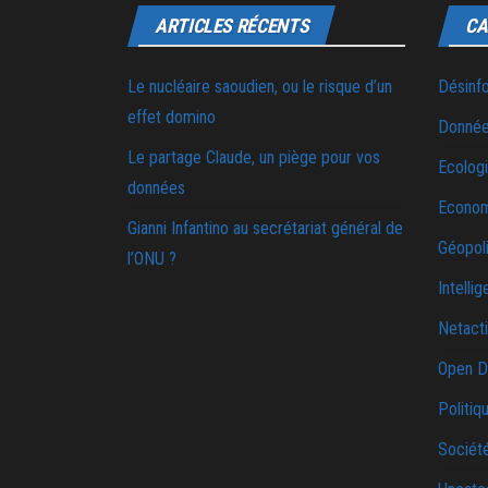
ARTICLES RÉCENTS
CA
Le nucléaire saoudien, ou le risque d’un
Désinf
effet domino
Donnée
Le partage Claude, un piège pour vos
Ecolog
données
Econo
Gianni Infantino au secrétariat général de
Géopoli
l’ONU ?
Intellig
Netact
Open D
Politiq
Sociét