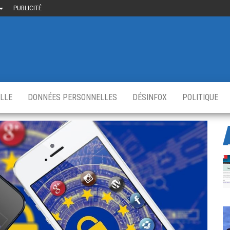
PUBLICITÉ
uième-
u
ir.fr
s
,
ELLE
DONNÉES PERSONNELLES
DÉSINFOX
POLITIQUE