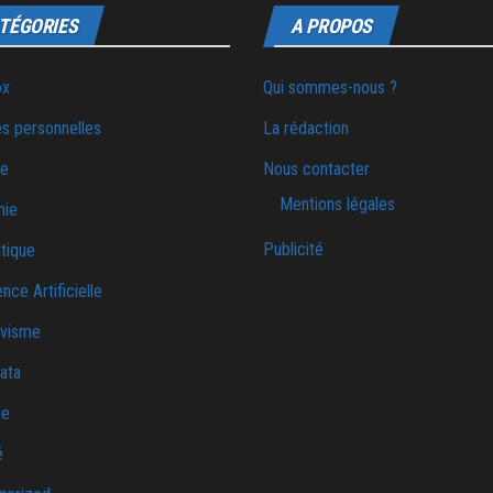
TÉGORIES
A PROPOS
ox
Qui sommes-nous ?
s personnelles
La rédaction
ie
Nous contacter
Mentions légales
mie
Publicité
tique
ence Artificielle
ivisme
ata
ue
é