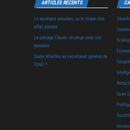
ARTICLES RÉCENTS
CA
Le nucléaire saoudien, ou le risque d’un
Désinf
effet domino
Donnée
Le partage Claude, un piège pour vos
Ecolog
données
Econo
Gianni Infantino au secrétariat général de
Géopoli
l’ONU ?
Intellig
Netact
Open D
Politiq
Sociét
Uncate