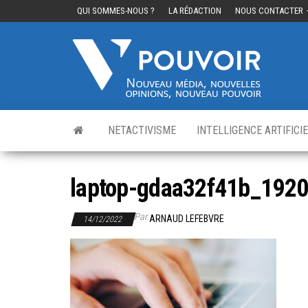
QUI SOMMES-NOUS ?
LA RÉDACTION
NOUS CONTACTER
Cinq
Nouvea
média,
pouvo
nouvelle
opinions
nouveau
pouvoir
NETACTIVISME
INTELLIGENCE ARTIFICI
laptop-gdaa32f41b_192
Par
ARNAUD LEFEBVRE
14/12/2022