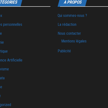
TÉGORIES
A PROPOS
ox
Qui sommes-nous ?
s personnelles
La rédaction
ie
Nous contacter
Mentions légales
mie
Publicité
tique
ence Artificielle
ivisme
ata
ue
é
gorized