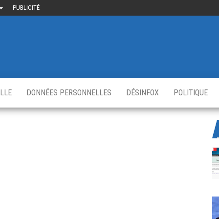
PUBLICITÉ
uième-
u
ir.fr
s
,
ELLE
DONNÉES PERSONNELLES
DÉSINFOX
POLITIQUE
0