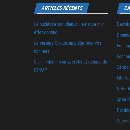
ARTICLES RÉCENTS
CA
Le nucléaire saoudien, ou le risque d’un
Désinf
effet domino
Donnée
Le partage Claude, un piège pour vos
Ecolog
données
Econo
Gianni Infantino au secrétariat général de
Géopoli
l’ONU ?
Intellig
Netact
Open D
Politiq
Sociét