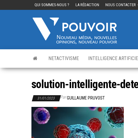
QUI SOMMES-NOUS ?
LA RÉDACTION
NOUS CONTACTER
Cinq
Nouvea
média,
pouvo
nouvelle
opinions
nouveau
pouvoir
NETACTIVISME
INTELLIGENCE ARTIFICI
solution-intelligente-de
Par
GUILLAUME PRUVOST
31/01/2023