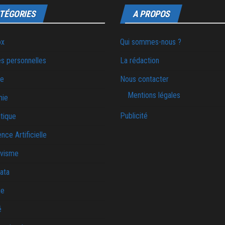
TÉGORIES
A PROPOS
ox
Qui sommes-nous ?
s personnelles
La rédaction
ie
Nous contacter
Mentions légales
mie
Publicité
tique
ence Artificielle
ivisme
ata
ue
é