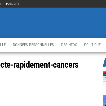
PUBLICITÉ
uième-
u
ir.fr
s
,
ELLE
DONNÉES PERSONNELLES
DÉSINFOX
POLITIQUE
tecte-rapidement-cancers