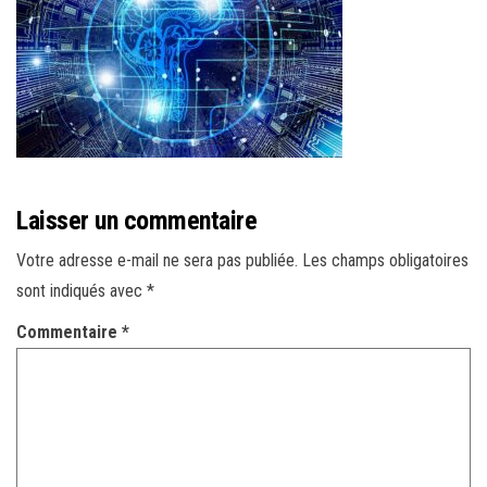
r
l
a
n
a
v
i
Laisser un commentaire
g
a
Votre adresse e-mail ne sera pas publiée.
Les champs obligatoires
t
sont indiqués avec
*
i
Commentaire
*
o
n