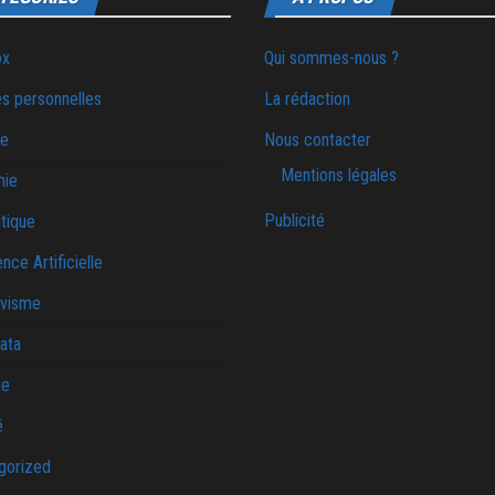
ox
Qui sommes-nous ?
s personnelles
La rédaction
ie
Nous contacter
Mentions légales
mie
Publicité
tique
ence Artificielle
ivisme
ata
ue
é
gorized