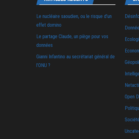
Le nucléaire saoudien, ou le risque d’un
Désinf
effet domino
Donnée
Le partage Claude, un piège pour vos
Ecolog
données
Econo
Gianni Infantino au secrétariat général de
Géopoli
l’ONU ?
Intellig
Netact
Open D
Politiq
Sociét
Uncate