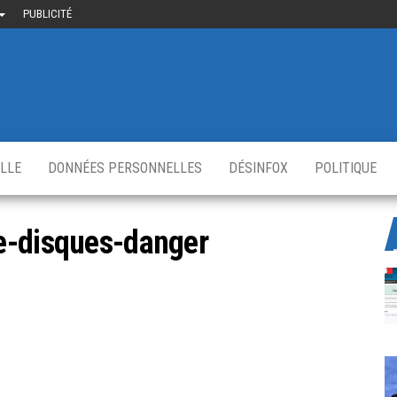
PUBLICITÉ
uième-
u
ir.fr
s
,
ELLE
DONNÉES PERSONNELLES
DÉSINFOX
POLITIQUE
e-disques-danger