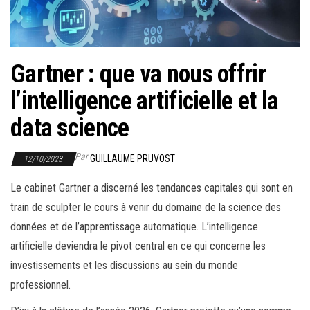
r
l
a
n
Gartner : que va nous offrir
a
l’intelligence artificielle et la
v
i
data science
g
a
Par
GUILLAUME PRUVOST
12/10/2023
t
Le cabinet Gartner a discerné les tendances capitales qui sont en
i
train de sculpter le cours à venir du domaine de la science des
o
données et de l’apprentissage automatique. L’intelligence
n
artificielle deviendra le pivot central en ce qui concerne les
investissements et les discussions au sein du monde
professionnel.