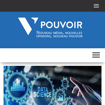
A
f
f
i
c
h
Cinquième-
Nouveau
e
média,
pouvoir.fr
r
nouvelles
opinions,
/
nouveau
pouvoir
m
a
s
q
u
e