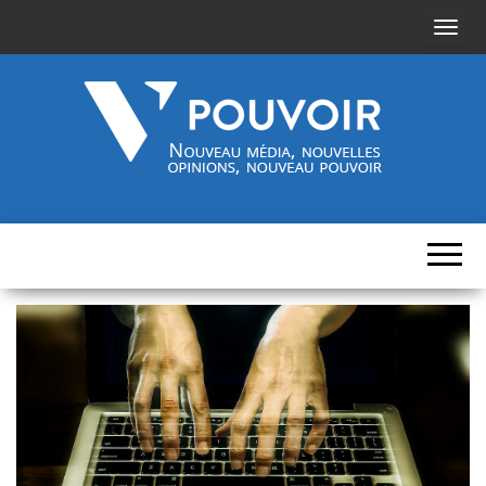
A
f
f
i
c
h
Cinquième-
Nouveau
e
média,
pouvoir.fr
r
nouvelles
opinions,
/
nouveau
pouvoir
m
a
s
q
u
e