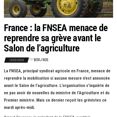
r
l
a
n
France : la FNSEA menace de
a
reprendre sa grève avant le
v
i
Salon de l’agriculture
g
a
Par
BORJ NOE
13/02/2024
t
La FNSEA, principal syndicat agricole en France, menace de
i
reprendre la mobilisation si aucune mesure n’est annoncée
o
avant le Salon de l’agriculture. L’organisation s’inquiète de
n
ne pas avoir de nouvelles du ministre de l’Agriculture et du
Premier ministre. Mais ce dernier reçoit les grévistes ce
mardi après-midi.