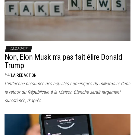
r
l
a
n
a
v
08/02/2025
i
Non, Elon Musk n’a pas fait élire Donald
g
Trump
a
Par
LA RÉDACTION
t
L’influence présumée des activités numériques du milliardaire dans
i
le retour du Républicain à la Maison Blanche serait largement
o
surestimée, d’après…
n