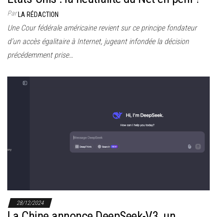
Par
LA RÉDACTION
Une Cour fédérale américaine revient sur ce principe fondateur
d’un accès égalitaire à Internet, jugeant infondée la décision
précédemment prise…
28/12/2024
La Chine annonce DeepSeek-V3, un