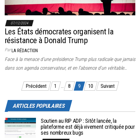
07/12/2024
Les États démocrates organisent la
résistance à Donald Trump
Par
LA RÉDACTION
Face à la menace d’une présidence Trump plus radicale que jamais
dans son agenda conservateur, et en l’absence d’un véritable…
Pagination des publications
Précédent
1
…
8
9
10
Suivant
ARTICLES POPULAIRES
Soutien au RIP ADP : Sitôt lancée, la
plateforme est déjà vivement critiquée pour
ses nombreux bugs