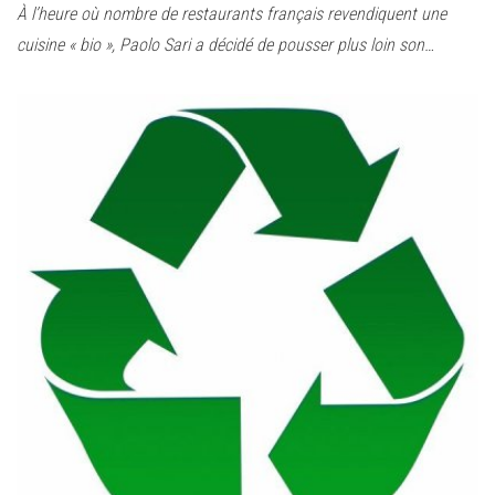
À l’heure où nombre de restaurants français revendiquent une
cuisine « bio », Paolo Sari a décidé de pousser plus loin son…