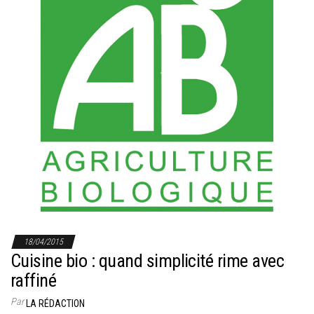
r
l
a
n
a
v
i
g
a
t
i
o
n
18/04/2015
Cuisine bio : quand simplicité rime avec
raffiné
Par
LA RÉDACTION