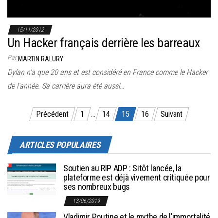
15/11/2012
Un Hacker français derrière les barreaux
Par
MARTIN RALURY
Dylan n’a que 20 ans et est considéré en France comme le Hacker
de l’année. Sa carrière aura été aussi…
Pagination des publications
Précédent
1
…
14
15
16
Suivant
ARTICLES POPULAIRES
Soutien au RIP ADP : Sitôt lancée, la
plateforme est déjà vivement critiquée pour
ses nombreux bugs
13/06/2019
Vladimir Poutine et le mythe de l’immortalité