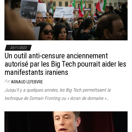
r
l
a
n
a
v
23/11/2022
i
Un outil anti-censure anciennement
g
autorisé par les Big Tech pourrait aider les
a
manifestants iraniens
t
Par
ARNAUD LEFEBVRE
i
Jusqu’il y a quelques années, les Big Tech permettaient la
o
technique de Domain Fronting ou « écran de domaine »…
n