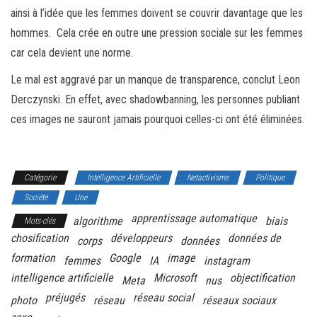
ainsi à l’idée que les femmes doivent se couvrir davantage que les
hommes. Cela crée en outre une pression sociale sur les femmes
car cela devient une norme.
Le mal est aggravé par un manque de transparence, conclut Leon
Derczynski. En effet, avec shadowbanning, les personnes publiant
ces images ne sauront jamais pourquoi celles-ci ont été éliminées.
Catégorie
Intelligence Artificielle
Netactivisme
Politique
Société
Une
apprentissage automatique
algorithme
biais
Mots-clés
chosification
développeurs
données de
corps
données
formation
Google
image
femmes
IA
instagram
intelligence artificielle
Microsoft
objectification
Meta
nus
préjugés
réseau social
photo
réseau
réseaux sociaux