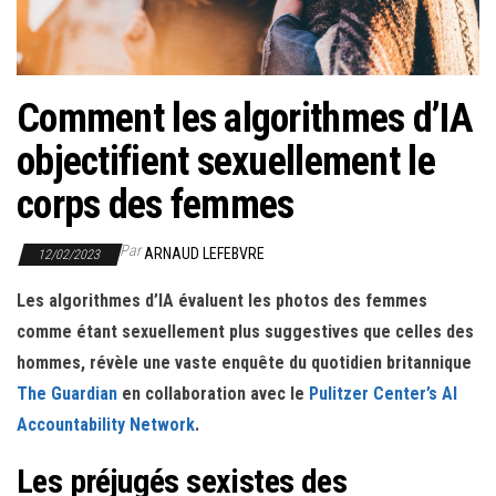
r
l
a
n
Comment les algorithmes d’IA
a
objectifient sexuellement le
v
i
corps des femmes
g
a
Par
ARNAUD LEFEBVRE
12/02/2023
t
Les algorithmes d’IA évaluent les photos des femmes
i
comme étant sexuellement plus suggestives que celles des
o
hommes, révèle une vaste enquête du quotidien britannique
n
The Guardian
en collaboration avec le
Pulitzer Center’s AI
Accountability Network
.
Les préjugés sexistes des