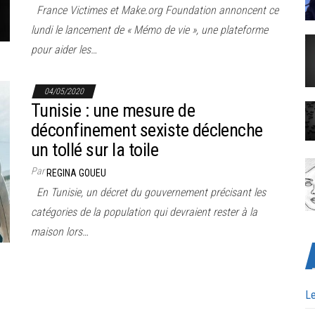
France Victimes et Make.org Foundation annoncent ce
lundi le lancement de « Mémo de vie », une plateforme
pour aider les…
04/05/2020
Tunisie : une mesure de
déconfinement sexiste déclenche
un tollé sur la toile
Par
REGINA GOUEU
En Tunisie, un décret du gouvernement précisant les
catégories de la population qui devraient rester à la
maison lors…
Le