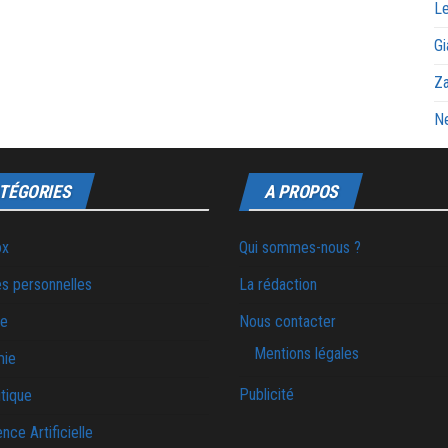
Le
Gi
Za
Ne
TÉGORIES
A PROPOS
ox
Qui sommes-nous ?
s personnelles
La rédaction
ie
Nous contacter
Mentions légales
mie
Publicité
tique
ence Artificielle