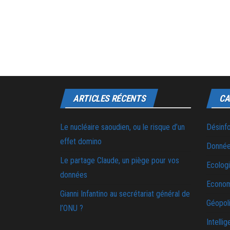
ARTICLES RÉCENTS
CA
Le nucléaire saoudien, ou le risque d’un
Désinf
effet domino
Donnée
Le partage Claude, un piège pour vos
Ecolog
données
Econo
Gianni Infantino au secrétariat général de
Géopoli
l’ONU ?
Intellig