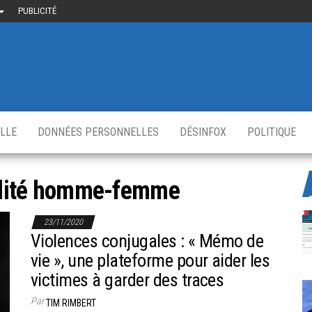
PUBLICITÉ
uième-
u
ir.fr
s
,
ELLE
DONNÉES PERSONNELLES
DÉSINFOX
POLITIQUE
lité homme-femme
23/11/2020
Violences conjugales : « Mémo de
vie », une plateforme pour aider les
victimes à garder des traces
Par
TIM RIMBERT