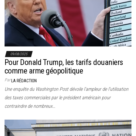
r
l
a
n
a
v
i
09/08/2025
g
Pour Donald Trump, les tarifs douaniers
a
comme arme géopolitique
t
Par
LA RÉDACTION
i
Une enquête du Washington Post dévoile l’ampleur de l’utilisation
o
des taxes commerciales par le président américain pour
n
contraindre de nombreux…