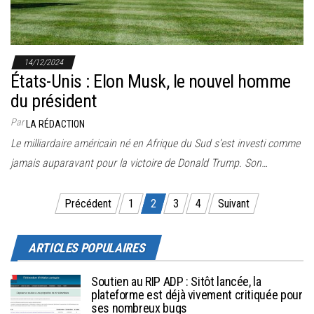
14/12/2024
États-Unis : Elon Musk, le nouvel homme
du président
Par
LA RÉDACTION
Le milliardaire américain né en Afrique du Sud s’est investi comme
jamais auparavant pour la victoire de Donald Trump. Son…
Pagination des publications
Précédent
1
2
3
4
Suivant
ARTICLES POPULAIRES
Soutien au RIP ADP : Sitôt lancée, la
plateforme est déjà vivement critiquée pour
ses nombreux bugs