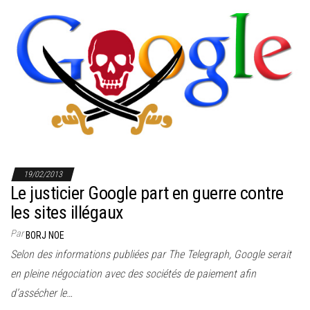
19/02/2013
Le justicier Google part en guerre contre
les sites illégaux
Par
BORJ NOE
Selon des informations publiées par The Telegraph, Google serait
en pleine négociation avec des sociétés de paiement afin
d’assécher le…