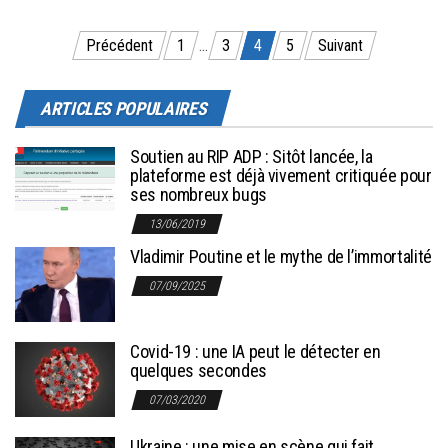
Pagination des publications
Précédent
1
…
3
4
5
Suivant
ARTICLES POPULAIRES
Soutien au RIP ADP : Sitôt lancée, la
plateforme est déjà vivement critiquée pour
ses nombreux bugs
13/06/2019
Vladimir Poutine et le mythe de l’immortalité
07/09/2025
Covid-19 : une IA peut le détecter en
quelques secondes
07/03/2020
Ukraine : une mise en scène qui fait