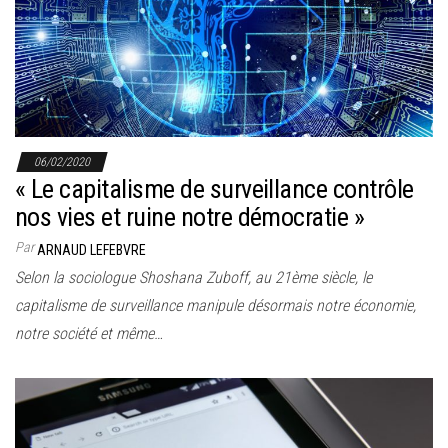
r
l
a
n
a
v
06/02/2020
i
« Le capitalisme de surveillance contrôle
g
nos vies et ruine notre démocratie »
a
Par
ARNAUD LEFEBVRE
t
Selon la sociologue Shoshana Zuboff, au 21ème siècle, le
i
capitalisme de surveillance manipule désormais notre économie,
o
notre société et même…
n