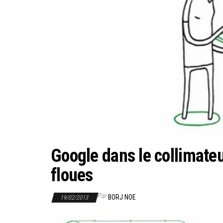
Google dans le collimate
floues
Par
BORJ NOE
19/02/2013