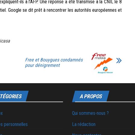
 expliquent-ils à l’AFP. Une réponse a été transmise à la CNIL le 8
ntiel. Google se dit prêt à rencontrer les autorités européennes et
icasa
Free et Bouygues condamnés
pour dénigrement
TÉGORIES
A PROPOS
ox
Qui sommes-nous ?
s personnelles
La rédaction