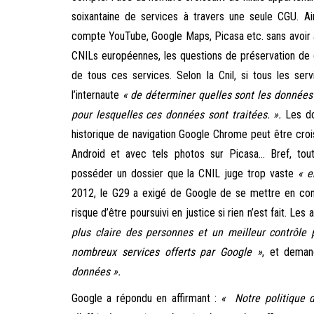
soixantaine de services à travers une seule CGU. Ai
compte YouTube, Google Maps, Picasa etc. sans avoir à
CNILs européennes, les questions de préservation de 
de tous ces services. Selon la Cnil, si tous les ser
l’internaute
«
de déterminer quelles sont les données p
pour lesquelles ces données sont traitées. ».
Les do
historique de navigation Google Chrome peut être croi
Android et avec tels photos sur Picasa… Bref, to
posséder un dossier que la CNIL juge trop vaste
« e
2012, le G29 a exigé de Google de se mettre en conf
risque d’être poursuivi en justice si rien n’est fait. Le
plus claire des personnes et un meilleur contrôle 
nombreux services offerts par Google »
, et dema
données ».
Google a répondu en affirmant :
« Notre politique d