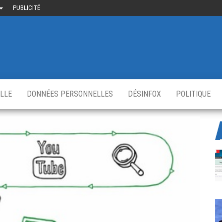
PUBLICITÉ
uième-
u
ir.fr
s
,
ELLE
DONNÉES PERSONNELLES
DÉSINFOX
POLITIQUE