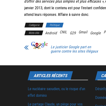
d’offrir des services plus simples et plus efficaces »
,
janvier 2013, dont le contenu est pour l’instant confide
attend leurs réponses. Affaire à suivre donc.
Catégorie
Politique
CNIL
Gmail
P
Android
G29
Google
Mots-clés
Le justicier Google part en
guerre contre les sites illégaux
ARTICLES RÉCENTS
CA
Le nucléaire saoudien, ou le risque d’un
Désinf
effet domino
Donnée
Le partage Claude, un piège pour vos