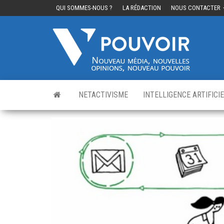
QUI SOMMES-NOUS ?
LA RÉDACTION
NOUS CONTACTER
Cinq
Nouvea
média,
pouvo
nouvelle
opinions
nouveau
pouvoir
NETACTIVISME
INTELLIGENCE ARTIFICI