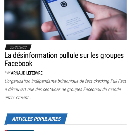
r
l
a
n
a
v
25/08/2023
i
La désinformation pullule sur les groupes
g
Facebook
a
Par
ARNAUD LEFEBVRE
t
L’organisation indépendante britannique de fact ckecking Full Fact
i
a découvert que des centaines de groupes Facebook du monde
o
entier étaient…
n
ARTICLES POPULAIRES