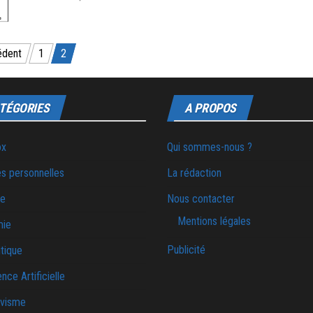
édent
1
2
TÉGORIES
A PROPOS
ox
Qui sommes-nous ?
s personnelles
La rédaction
ie
Nous contacter
Mentions légales
mie
Publicité
tique
ence Artificielle
ivisme