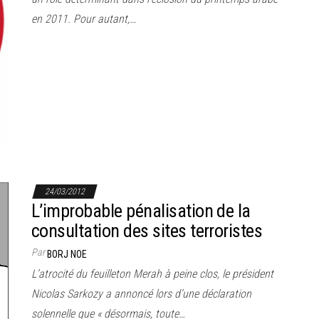
en 2011. Pour autant,…
24/03/2012
L’improbable pénalisation de la
consultation des sites terroristes
Par
BORJ NOE
L’atrocité du feuilleton Merah à peine clos, le président
Nicolas Sarkozy a annoncé lors d’une déclaration
solennelle que « désormais, toute…