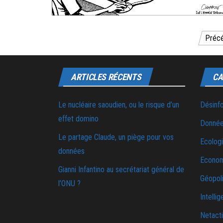
Pagination des publications
Préc
ARTICLES RÉCENTS
CA
Le nucléaire saoudien, ou le risque d’un
Désinf
effet domino
Donnée
Le partage Claude, un piège pour vos
Ecolog
données
Econo
Gianni Infantino au secrétariat général de
Géopoli
l’ONU ?
Intellig
Netact