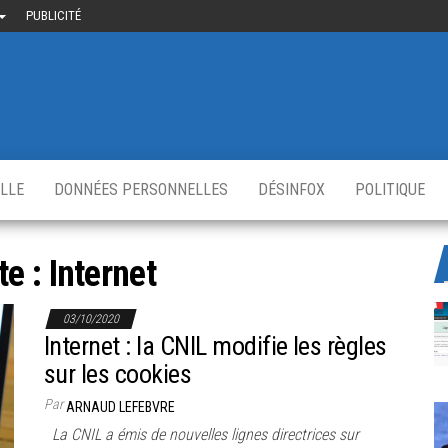
PUBLICITÉ
uième-
u
ir.fr
s
,
ELLE
DONNÉES PERSONNELLES
DÉSINFOX
POLITIQUE
te :
Internet
03/10/2020
Internet : la CNIL modifie les règles
sur les cookies
Par
ARNAUD LEFEBVRE
La CNIL a émis de nouvelles lignes directrices sur