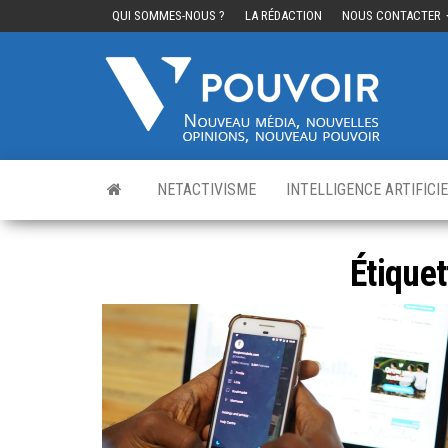
QUI SOMMES-NOUS ?
LA RÉDACTION
NOUS CONTACTER
Cinq
Nouvea
média,
pouvo
nouvelle
opinions
nouveau
pouvoir
NETACTIVISME
INTELLIGENCE ARTIFICI
Étiquet