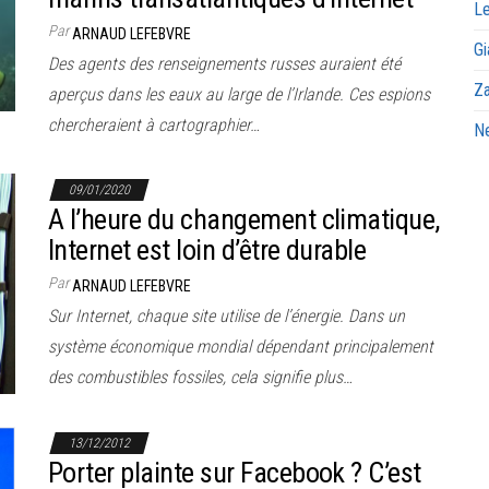
Le
Par
ARNAUD LEFEBVRE
Gi
Des agents des renseignements russes auraient été
Za
aperçus dans les eaux au large de l’Irlande. Ces espions
chercheraient à cartographier…
Ne
09/01/2020
A l’heure du changement climatique,
Internet est loin d’être durable
Par
ARNAUD LEFEBVRE
Sur Internet, chaque site utilise de l’énergie. Dans un
système économique mondial dépendant principalement
des combustibles fossiles, cela signifie plus…
13/12/2012
Porter plainte sur Facebook ? C’est