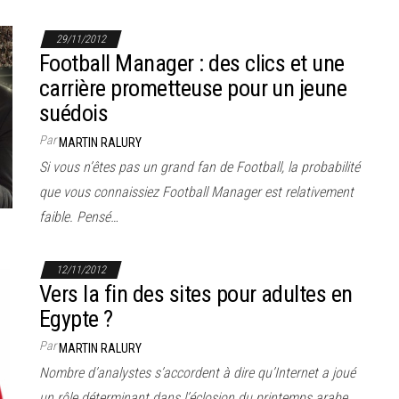
29/11/2012
Football Manager : des clics et une
carrière prometteuse pour un jeune
suédois
Par
MARTIN RALURY
Si vous n’êtes pas un grand fan de Football, la probabilité
que vous connaissiez Football Manager est relativement
faible. Pensé…
12/11/2012
Vers la fin des sites pour adultes en
Egypte ?
Par
MARTIN RALURY
Nombre d’analystes s’accordent à dire qu’Internet a joué
un rôle déterminant dans l’éclosion du printemps arabe