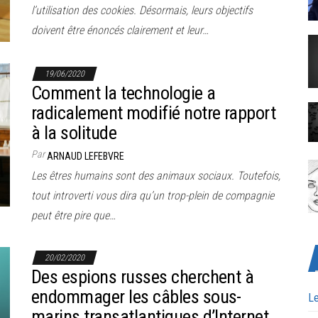
l’utilisation des cookies. Désormais, leurs objectifs
doivent être énoncés clairement et leur…
19/06/2020
Comment la technologie a
radicalement modifié notre rapport
à la solitude
Par
ARNAUD LEFEBVRE
Les êtres humains sont des animaux sociaux. Toutefois,
tout introverti vous dira qu’un trop-plein de compagnie
peut être pire que…
20/02/2020
Des espions russes cherchent à
endommager les câbles sous-
Le
marins transatlantiques d’Internet