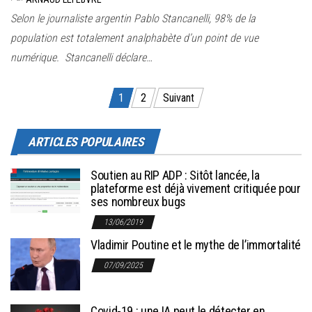
Selon le journaliste argentin Pablo Stancanelli, 98% de la
population est totalement analphabète d’un point de vue
numérique. Stancanelli déclare…
Pagination des publications
1
2
Suivant
ARTICLES POPULAIRES
Soutien au RIP ADP : Sitôt lancée, la
plateforme est déjà vivement critiquée pour
ses nombreux bugs
13/06/2019
Vladimir Poutine et le mythe de l’immortalité
07/09/2025
Covid-19 : une IA peut le détecter en