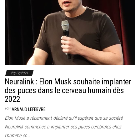
20/12/2021
Neuralink : Elon Musk souhaite implanter
des puces dans le cerveau humain dès
2022
Par
ARNAUD LEFEBVRE
Elon Musk a récemment déclaré qu’il espérait que sa société
Neuralink commence à implanter ses puces cérébrales chez
l’homme en…