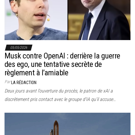
r
l
a
n
a
v
05/05/2026
i
Musk contre OpenAI : derrière la guerre
g
des ego, une tentative secrète de
a
règlement à l’amiable
t
Par
LA RÉDACTION
i
Deux jours avant l’ouverture du procès, le patron de xAI a
o
discrètement pris contact avec le groupe d’IA qu’il accuse…
n