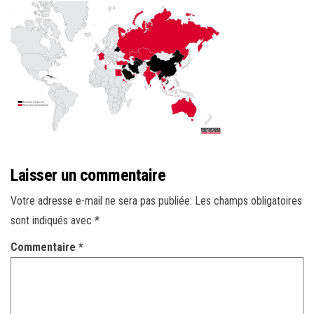
r
l
a
n
a
v
i
g
a
Laisser un commentaire
t
i
Votre adresse e-mail ne sera pas publiée.
Les champs obligatoires
o
sont indiqués avec
*
n
Commentaire
*