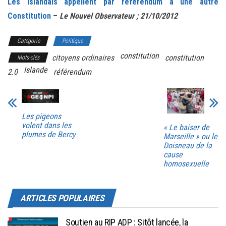
Les Islandais appellent par référendum à une autre
Constitution
–
Le Nouvel Observateur ; 21/10/2012
Catégorie
Politique
constitution
citoyens ordinaires
constitution
Mots-clés
Islande
2.0
référendum
Les pigeons
volent dans les
« Le baiser de
plumes de Bercy
Marseille » ou le
Doisneau de la
cause
homosexuelle
ARTICLES POPULAIRES
Soutien au RIP ADP : Sitôt lancée, la