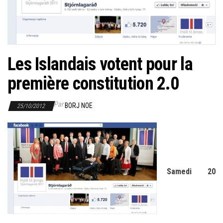
r
l
a
n
a
Les Islandais votent pour la
v
première constitution 2.0
i
g
Par
BORJ NOE
25/10/2012
a
t
i
o
n
Samedi 20