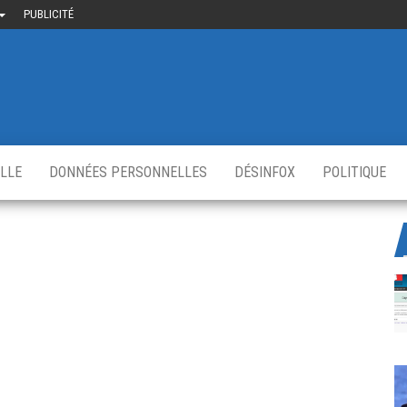
PUBLICITÉ
uième-
u
ir.fr
s
,
ELLE
DONNÉES PERSONNELLES
DÉSINFOX
POLITIQUE