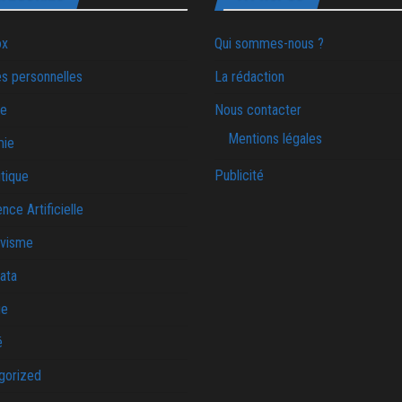
ox
Qui sommes-nous ?
s personnelles
La rédaction
ie
Nous contacter
Mentions légales
mie
Publicité
tique
ence Artificielle
ivisme
ata
ue
é
gorized