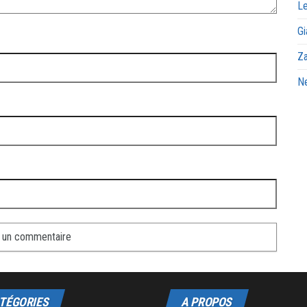
Le
Gi
Za
Ne
TÉGORIES
A PROPOS