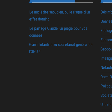
Le nucléaire saoudien, ou le risque d’un
Désinf
effet domino
Donnée
Le partage Claude, un piège pour vos
Ecolog
données
Econo
Gianni Infantino au secrétariat général de
Géopoli
l’ONU ?
Intellig
Netact
Open D
Politiq
Sociét
Uncate