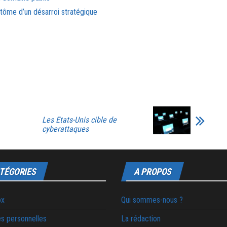
ptôme d’un désarroi stratégique
Les Etats-Unis cible de
cyberattaques
TÉGORIES
A PROPOS
ox
Qui sommes-nous ?
s personnelles
La rédaction