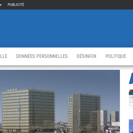
PUBLICITÉ
uième-
u
ir.fr
s
,
ELLE
DONNÉES PERSONNELLES
DÉSINFOX
POLITIQUE