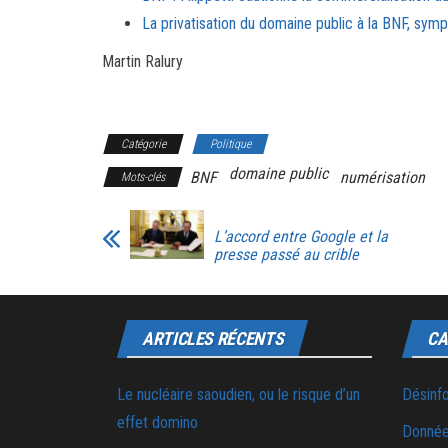
La privatisation du domaine public à la BNF, sym
Martin Ralury
Catégorie
Politique
domaine public
BNF
numérisation
Mots-clés
L’accord entre Google et la
presse passé au crible
ARTICLES RÉCENTS
CA
Le nucléaire saoudien, ou le risque d’un
Désinf
effet domino
Donnée