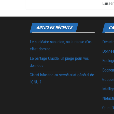
ARTICLES RÉCENTS
CA
Le nucléaire saoudien, ou le risque d’un
Désinf
effet domino
Donnée
Le partage Claude, un piège pour vos
Ecolog
données
Econo
Gianni Infantino au secrétariat général de
Géopoli
l’ONU ?
Intellig
Netact
Open D