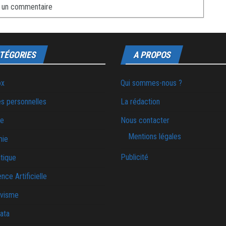
TÉGORIES
A PROPOS
ox
Qui sommes-nous ?
s personnelles
La rédaction
ie
Nous contacter
Mentions légales
mie
Publicité
tique
ence Artificielle
ivisme
ata