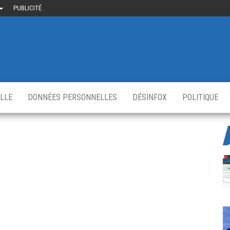
PUBLICITÉ
uième-
u
ir.fr
s
,
ELLE
DONNÉES PERSONNELLES
DÉSINFOX
POLITIQUE