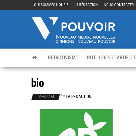
QUI SOMMES-NOUS ?
LA RÉDACTION
NOUS CONTACTER
Cinq
Nouvea
média,
pouvo
nouvelle
opinions
nouveau
pouvoir
NETACTIVISME
INTELLIGENCE ARTIFICI
bio
Par
LA RÉDACTION
14/04/2015