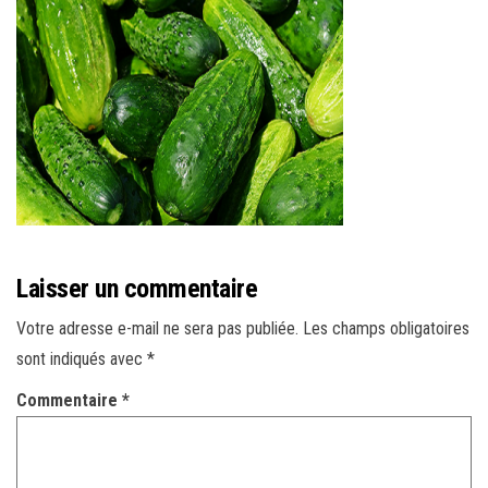
r
l
a
n
a
v
i
g
a
t
Laisser un commentaire
i
Votre adresse e-mail ne sera pas publiée.
Les champs obligatoires
o
sont indiqués avec
*
n
Commentaire
*