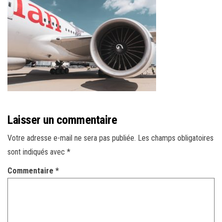
r
l
a
n
a
v
i
g
a
Laisser un commentaire
t
Votre adresse e-mail ne sera pas publiée.
Les champs obligatoires
i
sont indiqués avec
*
o
n
Commentaire
*