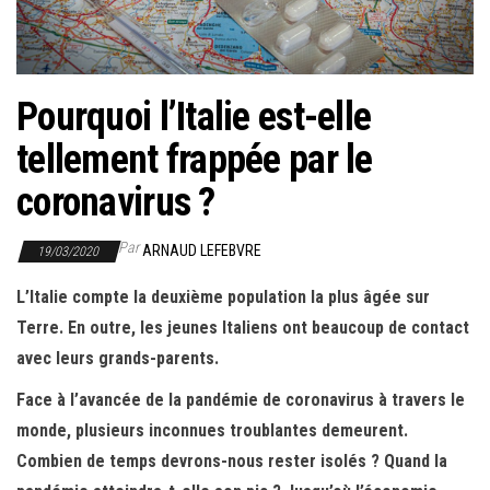
r
l
a
n
Pourquoi l’Italie est-elle
a
tellement frappée par le
v
i
coronavirus ?
g
a
Par
ARNAUD LEFEBVRE
19/03/2020
t
L’Italie compte la deuxième population la plus âgée sur
i
Terre. En outre, les jeunes Italiens ont beaucoup de contact
o
avec leurs grands-parents.
n
Face à l’avancée de la pandémie de coronavirus à travers le
monde, plusieurs inconnues troublantes demeurent.
Combien de temps devrons-nous rester isolés ? Quand la