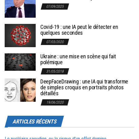
07/09/2025
Covid-19 : une IA peut le détecter en
quelques secondes
07/03/2020
Ukraine : une mise en scène qui fait
polémique
31/05/2018
DeepFaceDrawing : une IA qui transforme
de simples croquis en portraits photos
détaillés
19/06/2020
ARTICLES RÉCENTS
Le nucléaire saoudien, ou le risque d’un effet domino