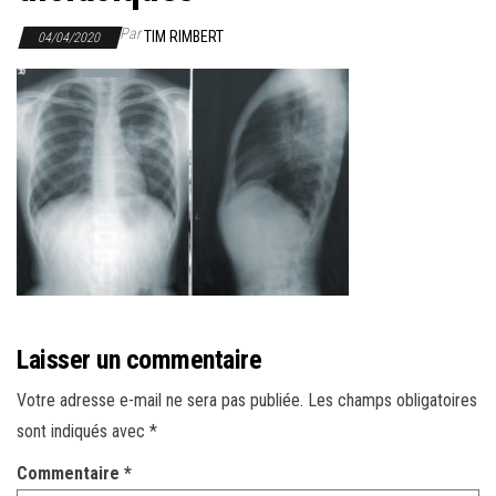
r
l
Par
TIM RIMBERT
04/04/2020
a
n
a
v
i
g
a
t
i
o
Laisser un commentaire
n
Votre adresse e-mail ne sera pas publiée.
Les champs obligatoires
sont indiqués avec
*
Commentaire
*