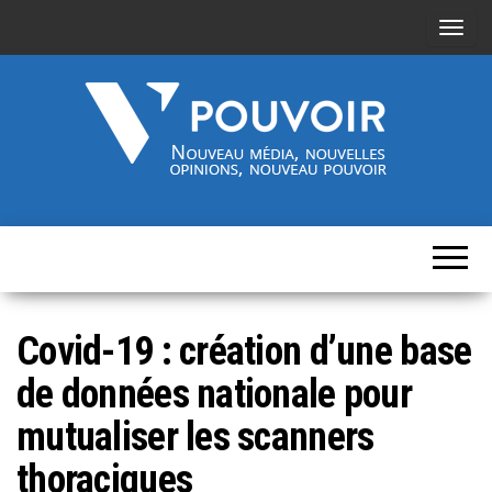
A
f
f
i
c
h
Cinquième-
Nouveau
e
média,
pouvoir.fr
r
nouvelles
opinions,
/
nouveau
pouvoir
m
Covid-19 : création d’une base
a
s
de données nationale pour
q
mutualiser les scanners
u
e
thoraciques