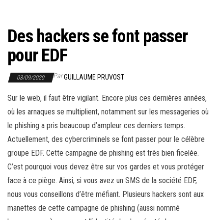
r
l
a
Des hackers se font passer
n
pour EDF
a
v
Par
GUILLAUME PRUVOST
03/09/2020
i
g
Sur le web, il faut être vigilant. Encore plus ces dernières années,
a
où les arnaques se multiplient, notamment sur les messageries où
t
le phishing a pris beaucoup d’ampleur ces derniers temps.
i
Actuellement, des cybercriminels se font passer pour le célèbre
o
groupe EDF. Cette campagne de phishing est très bien ficelée.
n
C’est pourquoi vous devez être sur vos gardes et vous protéger
face à ce piège. Ainsi, si vous avez un SMS de la société EDF,
nous vous conseillons d’être méfiant. Plusieurs hackers sont aux
manettes de cette campagne de phishing (aussi nommé