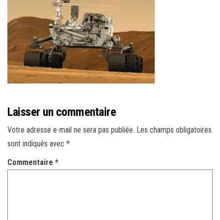
r
l
a
n
a
v
i
g
Laisser un commentaire
a
t
Votre adresse e-mail ne sera pas publiée.
Les champs obligatoires
i
sont indiqués avec
*
o
Commentaire
*
n