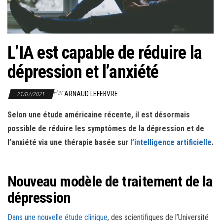
r
l
a
n
L’IA est capable de réduire la
a
dépression et l’anxiété
v
i
Par
ARNAUD LEFEBVRE
21/07/2021
g
a
Selon une étude américaine récente, il est désormais
t
possible de réduire les symptômes de la dépression et de
i
l’anxiété via une thérapie basée sur
l’intelligence artificielle
.
o
n
Nouveau modèle de traitement de la
dépression
Dans une nouvelle étude clinique
, des scientifiques de l’Université