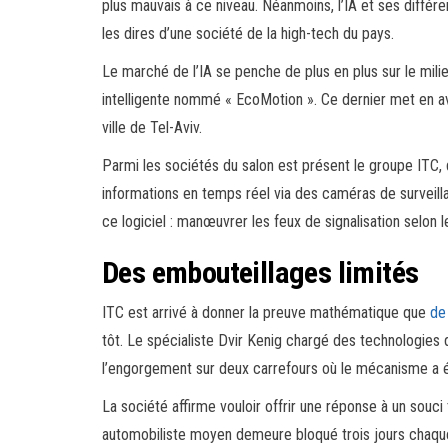
plus mauvais à ce niveau. Néanmoins, l’IA et ses différ
les dires d’une société de la high-tech du pays.
Le marché de l’IA se penche de plus en plus sur le milie
intelligente nommé « EcoMotion ». Ce dernier met en av
ville de Tel-Aviv.
Parmi les sociétés du salon est présent le groupe ITC, q
informations en temps réel via des caméras de surveilla
ce logiciel : manœuvrer les feux de signalisation selon le
Des embouteillages limités
ITC est arrivé à donner la preuve mathématique que
de
tôt. Le spécialiste Dvir Kenig chargé des technologies
l’engorgement sur deux carrefours où le mécanisme a é
La société affirme vouloir offrir une réponse à un souci
automobiliste moyen demeure bloqué trois jours chaqu