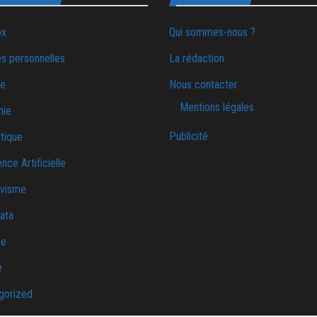
ox
Qui sommes-nous ?
s personnelles
La rédaction
ie
Nous contacter
Mentions légales
mie
Publicité
tique
ence Artificielle
ivisme
ata
ue
é
gorized