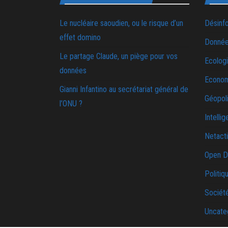
Le nucléaire saoudien, ou le risque d’un
Désinf
effet domino
Donnée
Le partage Claude, un piège pour vos
Ecolog
données
Econo
Gianni Infantino au secrétariat général de
Géopoli
l’ONU ?
Intellig
Netact
Open D
Politiq
Sociét
Uncate