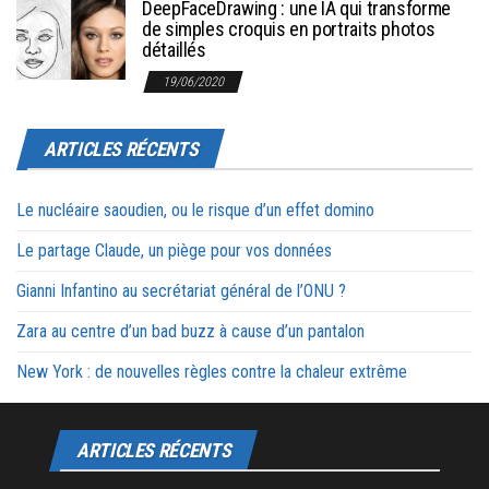
DeepFaceDrawing : une IA qui transforme
de simples croquis en portraits photos
détaillés
19/06/2020
ARTICLES RÉCENTS
Le nucléaire saoudien, ou le risque d’un effet domino
Le partage Claude, un piège pour vos données
Gianni Infantino au secrétariat général de l’ONU ?
Zara au centre d’un bad buzz à cause d’un pantalon
New York : de nouvelles règles contre la chaleur extrême
ARTICLES RÉCENTS