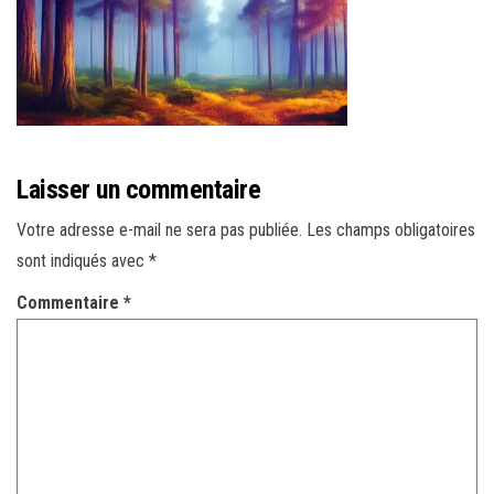
r
l
a
n
a
v
Laisser un commentaire
i
g
Votre adresse e-mail ne sera pas publiée.
Les champs obligatoires
a
sont indiqués avec
*
t
Commentaire
*
i
o
n