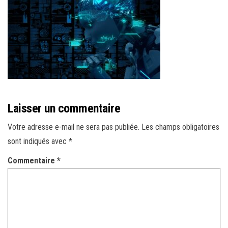
r
l
a
n
a
v
i
g
Laisser un commentaire
a
Votre adresse e-mail ne sera pas publiée.
Les champs obligatoires
t
sont indiqués avec
*
i
o
Commentaire
*
n