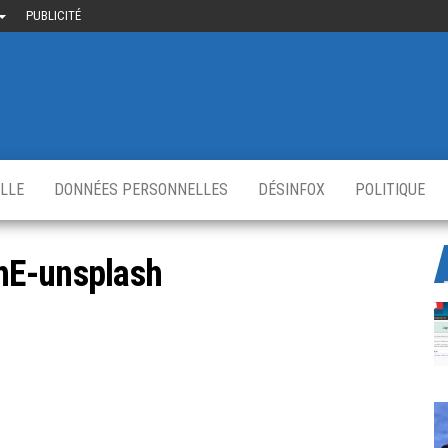
PUBLICITÉ
uième-
u
ir.fr
s
,
ELLE
DONNÉES PERSONNELLES
DÉSINFOX
POLITIQUE
hE-unsplash