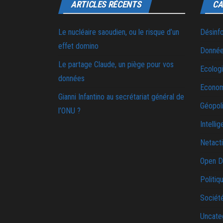
ARTICLES RÉCENTS
CA
Le nucléaire saoudien, ou le risque d’un
Désinf
effet domino
Donnée
Le partage Claude, un piège pour vos
Ecolog
données
Econo
Gianni Infantino au secrétariat général de
Géopoli
l’ONU ?
Intellig
Netact
Open D
Politiq
Sociét
Uncate