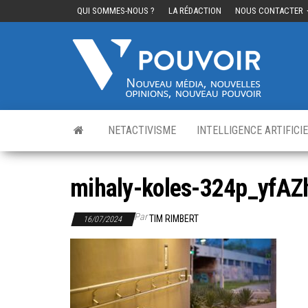
QUI SOMMES-NOUS ?
LA RÉDACTION
NOUS CONTACTER
Cinq
Nouvea
média,
pouvo
nouvelle
opinions
nouveau
pouvoir
NETACTIVISME
INTELLIGENCE ARTIFICI
mihaly-koles-324p_yfAZ
Par
TIM RIMBERT
16/07/2024