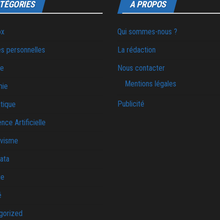
TÉGORIES
A PROPOS
ox
Qui sommes-nous ?
s personnelles
La rédaction
ie
Nous contacter
Mentions légales
mie
Publicité
tique
ence Artificielle
ivisme
ata
ue
é
gorized