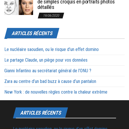
de simples croquis en portraits photos
détaillés
19/06/2020
ARTICLES RÉCENTS
Le nucléaire saoudien, ou le risque d’un effet domino
Le partage Claude, un piège pour vos données
Gianni Infantino au secrétariat général de l’ONU ?
Zara au centre d’un bad buzz à cause d’un pantalon
New York : de nouvelles règles contre la chaleur extrême
ARTICLES RÉCENTS
Le nucléaire saoudien, ou le risque d’un effet domino