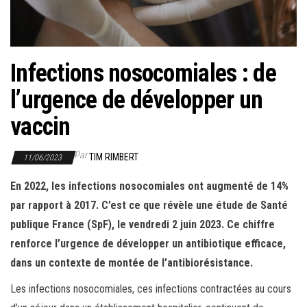
r
l
a
n
Infections nosocomiales : de
a
l’urgence de développer un
v
i
vaccin
g
a
Par
TIM RIMBERT
11/06/2023
t
En 2022, les infections nosocomiales ont augmenté de 14%
i
par rapport à 2017.
C’est ce que révèle une étude de Santé
o
publique France (SpF), le vendredi 2 juin 2023. Ce chiffre
n
renforce l’urgence de développer un antibiotique efficace,
dans un contexte de montée de l’antibiorésistance.
Les infections nosocomiales, ces infections contractées au cours