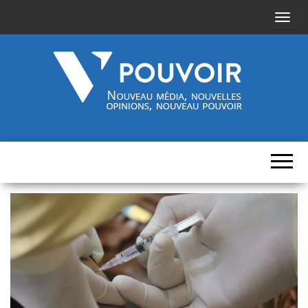
A
f
f
i
c
h
Cinquième-
Nouveau
e
média,
pouvoir.fr
r
nouvelles
opinions,
/
nouveau
pouvoir
m
a
s
q
u
e