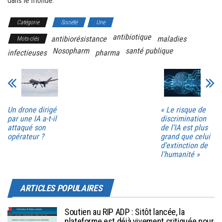
dans le monde.
Catégorie
Société
Une
antibiotique
antibiorésistance
maladies
Mots-clés
Nosopharm
santé publique
infectieuses
pharma
Un drone dirigé
« Le risque de
par une IA a-t-il
discrimination
attaqué son
de l’IA est plus
opérateur ?
grand que celui
d’extinction de
l’humanité »
ARTICLES POPULAIRES
Soutien au RIP ADP : Sitôt lancée, la
plateforme est déjà vivement critiquée pour