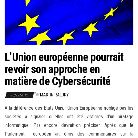
r
l
a
n
a
v
i
L’Union européenne pourrait
g
revoir son approche en
a
matière de Cybersécurité
t
i
Par
MARTIN RALURY
o
18/12/2012
n
A la différence des Etats-Unis, l’Union Européenne n’oblige pas les
sociétés à signaler qu’elles ont été victimes d’un piratage
informatique. Pas encore devrait-on préciser. Après que le
Parlement européen ait émis des commentaires sur la