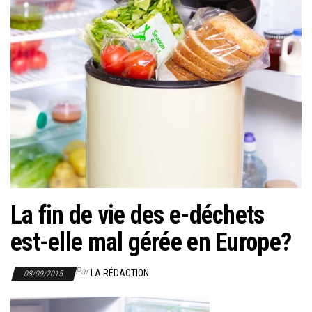
r
l
a
n
a
v
i
g
a
t
i
La fin de vie des e-déchets
o
est-elle mal gérée en Europe?
n
Par
LA RÉDACTION
08/09/2015