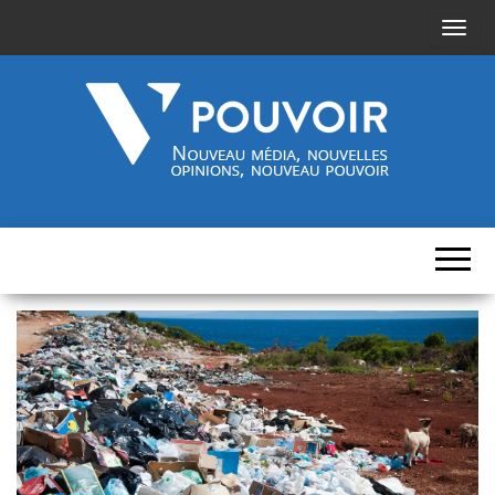
A
f
f
i
c
h
Cinquième-
Nouveau
e
média,
pouvoir.fr
r
nouvelles
opinions,
/
nouveau
pouvoir
m
a
s
q
u
e