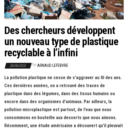
r
l
a
n
Des chercheurs développent
a
un nouveau type de plastique
v
i
recyclable à l’infini
g
a
Par
ARNAUD LEFEBVRE
28/08/2020
t
La pollution plastique ne cesse de s’aggraver au fil des ans.
i
Ces dernières années, on a retrouvé des traces de
o
plastique dans des légumes, dans des tissus humains ou
n
encore dans des organismes d’animaux. Par ailleurs, la
pollution microplastique est partout, de l’eau que nous
consommons en bouteille aux desserts que nous aimons.
Récemment, une étude américaine a découvert qu’il pleuvait