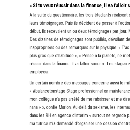
« Si tu veux réussir dans la finance, il va falloir 
A la suite du questionnaire, les trois étudiants réalisen
leurs témoignages. Puis ils décident de passer à l’act
début, ils recevaient un ou deux témoignages par jour. 
Des dizaines de témoignages sont publiés, dévoilant 
inappropriées ou des remarques sur le physique. « T’a
plus gros que d’habitude », « Pense à la planète, ne met
réussir dans la finance, il va falloir sucer »…Les stagia
employeur.
Un certain nombre des messages concerne aussi le mili
« #balancetonstage Stage professionnel en maintenance
mon collègue n’a pas arrêté de me rabaisser et me dire 
nana » », confie Marion. Au-delà du sexisme, les interna
dans les RH en agence d’interim « surtout ne regarde pa
ma tutrice m’a demandé d’organiser une cession d’entreti