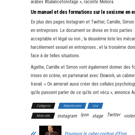
arabes #balancetonstage », raconte Meliora.
Un manuel et des formations sur le sexisme en e
En plus des pages Instagram et Twitter, Camille, Simon 
en entreprises. Le document se divise en trois parties :
acceptable et légal ou non ; la deuxième liste les méc
harcèlement sexuel en entreprises ; et la troisième don
face à de telles situations.
Agathe, Camille et Simon vont également donner des f
mises en scène, en partenariat avec Ekiwork, un cabine
travail. « On aimerait aussi créer des cellules psycholo
qu’ils puissent parler de ce qu’ils ont vécu », annonce A
Catégorie
Netactivisme
Une
lyon
Twitter
instagram
stage
viole
Mots-clés
Pourquoi le cyber-cochon d’Elon