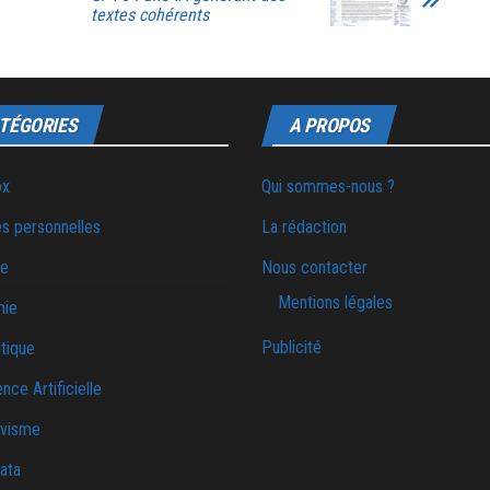
textes cohérents
TÉGORIES
A PROPOS
ox
Qui sommes-nous ?
s personnelles
La rédaction
ie
Nous contacter
Mentions légales
mie
Publicité
tique
ence Artificielle
ivisme
ata