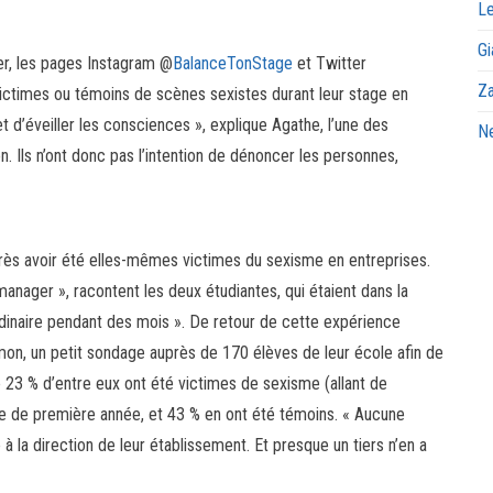
Le
Gi
ier, les pages Instagram @
BalanceTonStage
et Twitter
Za
ctimes ou témoins de scènes sexistes durant leur stage en
 et d’éveiller les consciences », explique Agathe, l’une des
Ne
mon. Ils n’ont donc pas l’intention de dénoncer les personnes,
près avoir été elles-mêmes victimes du sexisme en entreprises.
nager », racontent les deux étudiantes, qui étaient dans la
inaire pendant des mois ». De retour de cette expérience
 Simon, un petit sondage auprès de 170 élèves de leur école afin de
23 % d’entre eux ont été victimes de sexisme (allant de
tage de première année, et 43 % en ont été témoins. « Aucune
à la direction de leur établissement. Et presque un tiers n’en a