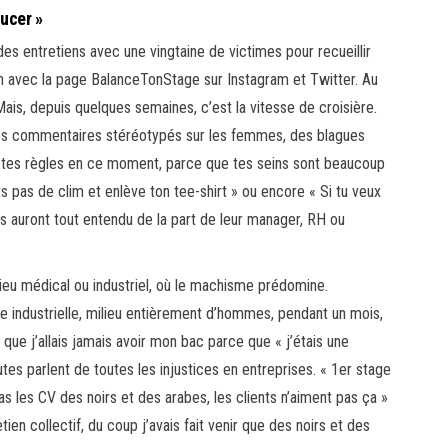
sucer »
t des entretiens avec une vingtaine de victimes pour recueillir
ion avec la page BalanceTonStage sur Instagram et Twitter. Au
Mais, depuis quelques semaines, c’est la vitesse de croisière.
des commentaires stéréotypés sur les femmes, des blagues
s tes règles en ce moment, parce que tes seins sont beaucoup
s pas de clim et enlève ton tee-shirt » ou encore « Si tu veux
ires auront tout entendu de la part de leur manager, RH ou
eu médical ou industriel, où le machisme prédomine.
 industrielle, milieu entièrement d’hommes, pendant un mois,
que j’allais jamais avoir mon bac parce que « j’étais une
utes parlent de toutes les injustices en entreprises. « 1er stage
s les CV des noirs et des arabes, les clients n’aiment pas ça »
en collectif, du coup j’avais fait venir que des noirs et des