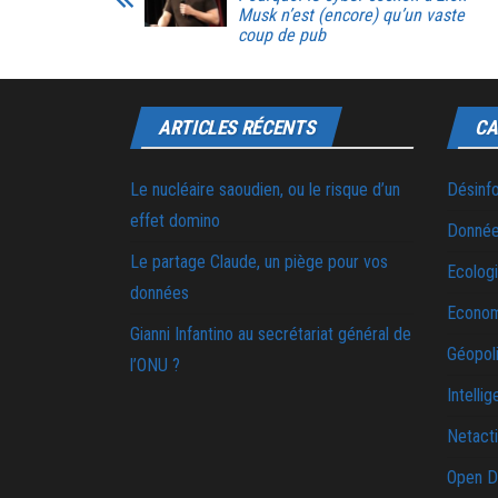
Musk n’est (encore) qu’un vaste
coup de pub
ARTICLES RÉCENTS
CA
Le nucléaire saoudien, ou le risque d’un
Désinf
effet domino
Donnée
Le partage Claude, un piège pour vos
Ecolog
données
Econo
Gianni Infantino au secrétariat général de
Géopoli
l’ONU ?
Intellig
Netact
Open D