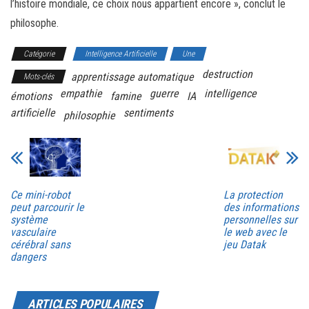
l’histoire mondiale, ce choix nous appartient encore », conclut le
philosophe.
Catégorie
Intelligence Artificielle
Une
destruction
apprentissage automatique
Mots-clés
empathie
guerre
intelligence
émotions
famine
IA
artificielle
sentiments
philosophie
Ce mini-robot
La protection
peut parcourir le
des informations
système
personnelles sur
vasculaire
le web avec le
cérébral sans
jeu Datak
dangers
ARTICLES POPULAIRES