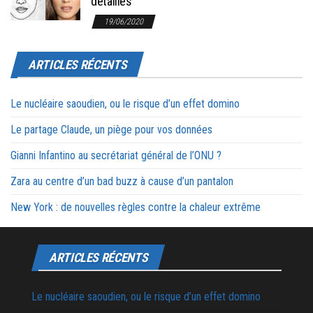
détaillés
19/06/2020
ARTICLES RÉCENTS
Le nucléaire saoudien, ou le risque d’un effet domino
Le partage Claude, un piège pour vos données
Gianni Infantino au secrétariat général de l’ONU ?
Zara au centre d’un bad buzz à cause d’un pantalon
New York : de nouvelles règles contre la chaleur extrême
ARTICLES RÉCENTS
Le nucléaire saoudien, ou le risque d’un effet domino