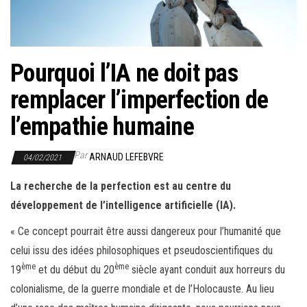
r
l
a
n
Pourquoi l’IA ne doit pas
a
remplacer l’imperfection de
v
i
l’empathie humaine
g
a
Par
ARNAUD LEFEBVRE
04/02/2021
t
La recherche de la perfection est au centre du
i
développement de l’intelligence artificielle (IA).
o
« Ce concept pourrait être aussi dangereux pour l’humanité que
n
celui issu des idées philosophiques et pseudoscientifiques du
ème
ème
19
et du début du 20
siècle ayant conduit aux horreurs du
colonialisme, de la guerre mondiale et de l’Holocauste. Au lieu