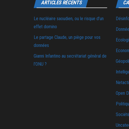
ARTICLES RÉCENTS
CA
Le nucléaire saoudien, ou le risque d’un
Désinf
effet domino
Donnée
Le partage Claude, un piège pour vos
Ecolog
données
Econo
Gianni Infantino au secrétariat général de
Géopoli
l’ONU ?
Intellig
Netact
Open D
Politiq
Sociét
Uncate