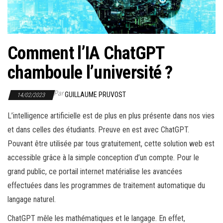
r
l
a
n
Comment l’IA ChatGPT
a
chamboule l’université ?
v
i
Par
GUILLAUME PRUVOST
14/02/2023
g
a
L’intelligence artificielle est de plus en plus présente dans nos vies
t
et dans celles des étudiants. Preuve en est avec ChatGPT.
i
Pouvant être utilisée par tous gratuitement, cette solution web est
o
accessible grâce à la simple conception d’un compte. Pour le
n
grand public, ce portail internet matérialise les avancées
effectuées dans les programmes de traitement automatique du
langage naturel.
ChatGPT mêle les mathématiques et le langage. En effet,