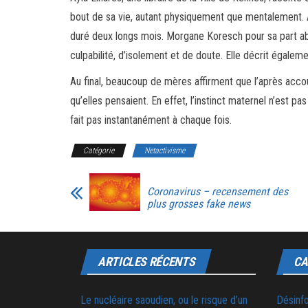
bout de sa vie, autant physiquement que mentalement. 
duré deux longs mois. Morgane Koresch pour sa part a
culpabilité, d’isolement et de doute. Elle décrit égale
Au final, beaucoup de mères affirment que l’après ac
qu’elles pensaient. En effet, l’instinct maternel n’est pa
fait pas instantanément à chaque fois.
Catégorie
Netactivisme
Coronavirus – recensement des
plus grosses fake news
ARTICLES RÉCENTS
CA
Le nucléaire saoudien, ou le risque d’un
Désinf