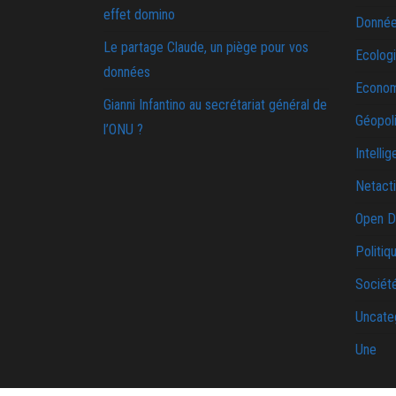
effet domino
Donnée
Le partage Claude, un piège pour vos
Ecolog
données
Econo
Gianni Infantino au secrétariat général de
Géopoli
l’ONU ?
Intellig
Netact
Open D
Politiq
Sociét
Uncate
Une