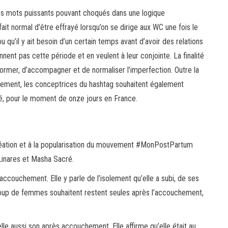
 des mots puissants pouvant choqués dans une logique
ait normal d’être effrayé lorsqu’on se dirige aux WC une fois le
qu’il y ait besoin d’un certain temps avant d’avoir des relations
nt pas cette période et en veulent à leur conjointe. La finalité
nformer, d’accompagner et de normaliser l’imperfection. Outre la
uchement, les conceptrices du hashtag souhaitent également
té, pour le moment de onze jours en France.
création et à la popularisation du mouvement #MonPostPartum
 Linares et Masha Sacré.
accouchement. Elle y parle de l’isolement qu’elle a subi, de ses
aucoup de femmes souhaitent restent seules après l’accouchement,
 elle aussi son après accouchement. Elle affirme qu’elle était au