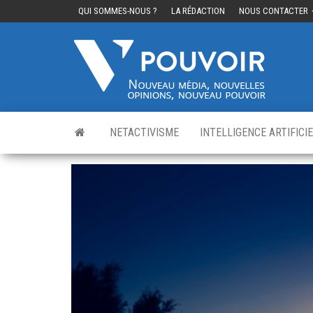
QUI SOMMES-NOUS ?
LA RÉDACTION
NOUS CONTACTER
Cinq
Nouvea
média,
pouvo
nouvelle
opinions
nouveau
pouvoir
NETACTIVISME
INTELLIGENCE ARTIFICI