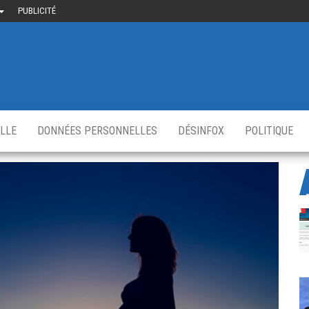
PUBLICITÉ
uième-
u
ir.fr
s
,
ELLE
DONNÉES PERSONNELLES
DÉSINFOX
POLITIQUE