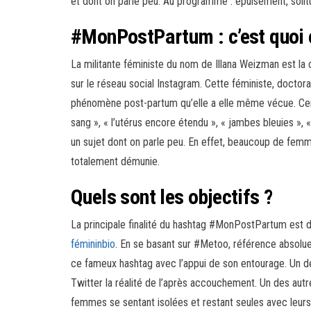
et dont on parle peu. Au programme : épuisement, solit
#MonPostPartum : c’est quoi
La militante féministe du nom de Illana Weizman est l
sur le réseau social Instagram. Cette féministe, doctora
phénomène post-partum qu’elle a elle même vécue. Certa
sang », « l’utérus encore étendu », « jambes bleuies », « 
un sujet dont on parle peu. En effet, beaucoup de fem
totalement démunie.
Quels sont les objectifs ?
La principale finalité du hashtag #MonPostPartum est d
fémininbio
. En se basant sur #Metoo, référence absolue 
ce fameux hashtag avec l’appui de son entourage. Un des
Twitter la réalité de l’après accouchement. Un des aut
femmes se sentant isolées et restant seules avec leurs