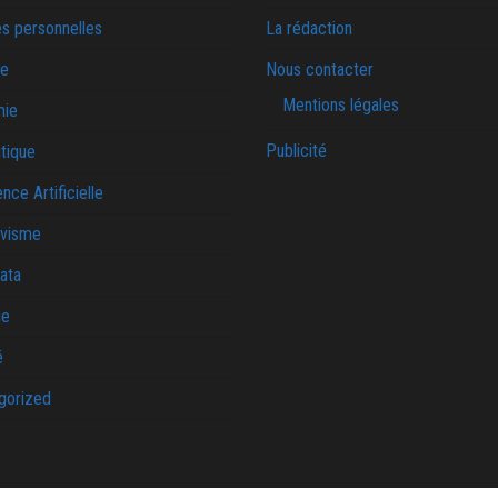
s personnelles
La rédaction
ie
Nous contacter
Mentions légales
mie
Publicité
tique
ence Artificielle
ivisme
ata
ue
é
gorized