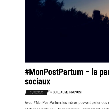
#MonPostPartum – la paro
sociaux
Par
GUILLAUME PRUVOST
01/03/2020
Avec #MonPostPartum, les mères peuvent parler des s