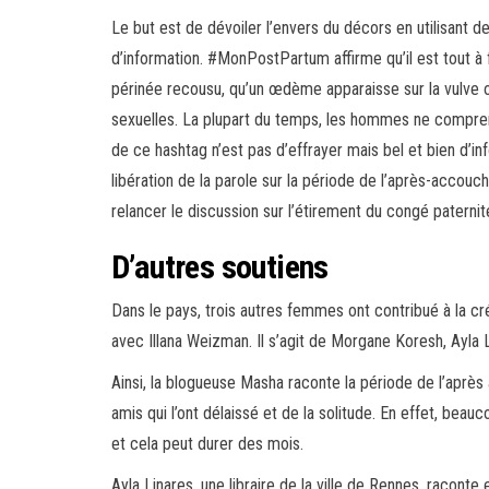
Le but est de dévoiler l’envers du décors en utilisant
d’information. #MonPostPartum affirme qu’il est tout à f
périnée recousu, qu’un œdème apparaisse sur la vulve ou 
sexuelles. La plupart du temps, les hommes ne comprenne
de ce hashtag n’est pas d’effrayer mais bel et bien d’i
libération de la parole sur la période de l’après-acco
relancer le discussion sur l’étirement du congé paterni
D’autres soutiens
Dans le pays, trois autres femmes ont contribué à la 
avec Illana Weizman. Il s’agit de Morgane Koresh, Ayla
Ainsi, la blogueuse Masha raconte la période de l’après 
amis qui l’ont délaissé et de la solitude. En effet, be
et cela peut durer des mois.
Ayla Linares, une libraire de la ville de Rennes, raconte