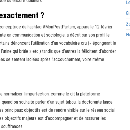
ude ou encore douleurs.
Le
 exactement ?
Gi
Za
a conceptrice du hashtag #MonPostPartum, apparu le 12 février
Ne
nte en communication et sociologie, a décrit sur son profil le
ins dénoncent l’utilisation d’un vocabulaire cru (« épongeant le
l’urine qui brûle » etc.) tandis que d’autres la félicitent d’aborder
mes se sentent isolées après l’accouchement, voire même
e normaliser l’imperfection, comme le dit la plateforme
quand on souhaite parler d’un sujet tabou, la doctorante lance
 principaux objectifs est de rendre visible sur le réseau social
res objectifs majeurs est d’accompagner et de rassurer les
 souffrances.