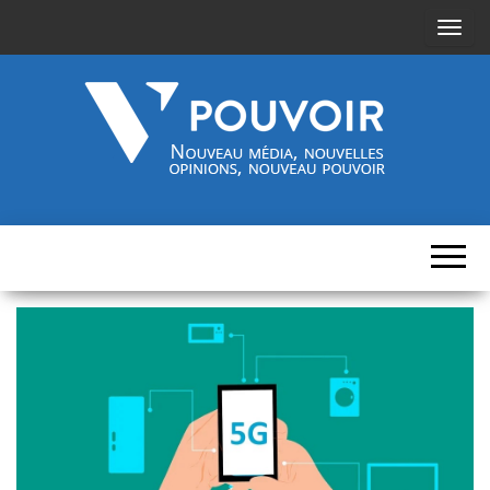
A
f
f
i
c
h
Cinquième-
Nouveau
e
média,
pouvoir.fr
r
nouvelles
opinions,
/
nouveau
pouvoir
m
a
s
q
u
e