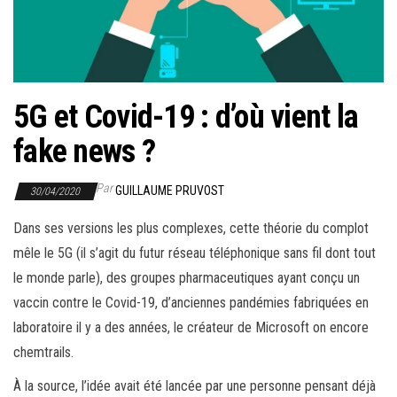
r
l
a
n
a
5G et Covid-19 : d’où vient la
v
fake news ?
i
g
Par
GUILLAUME PRUVOST
30/04/2020
a
t
Dans ses versions les plus complexes, cette théorie du complot
i
mêle le 5G (il s’agit du futur réseau téléphonique sans fil dont tout
o
le monde parle), des groupes pharmaceutiques ayant conçu un
n
vaccin contre le Covid-19, d’anciennes pandémies fabriquées en
laboratoire il y a des années, le créateur de Microsoft on encore
chemtrails.
À la source, l’idée avait été lancée par une personne pensant déjà