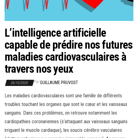
r
l
a
n
L’intelligence artificielle
a
capable de prédire nos futures
v
i
maladies cardiovasculaires à
g
travers nos yeux
a
t
Par
GUILLAUME PRUVOST
26/10/2020
i
o
Les maladies cardiovasculaires sont une famille de différents
n
troubles touchant les organes que sont le cœur et les vaisseaux
sanguins. Dans ces problèmes, on retrouve notamment les
cardiopathies coronariennes (s’attaquant aux vaisseaux sanguins
irriguant le muscle cardiaque), les soucis cérébro-vasculaires