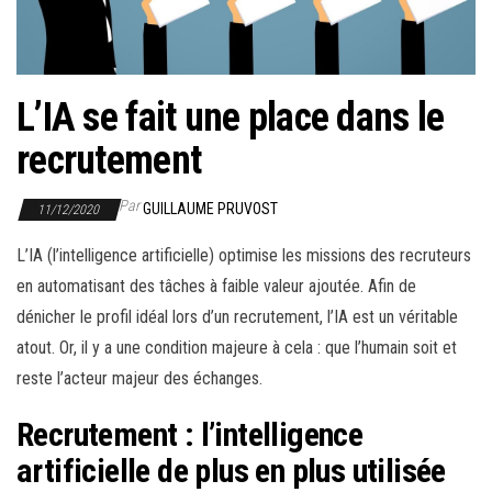
r
l
a
n
L’IA se fait une place dans le
a
recrutement
v
i
Par
GUILLAUME PRUVOST
11/12/2020
g
a
L’IA (l’intelligence artificielle) optimise les missions des recruteurs
t
en automatisant des tâches à faible valeur ajoutée. Afin de
i
dénicher le profil idéal lors d’un recrutement, l’IA est un véritable
o
atout. Or, il y a une condition majeure à cela : que l’humain soit et
n
reste l’acteur majeur des échanges.
Recrutement : l’intelligence
artificielle de plus en plus utilisée