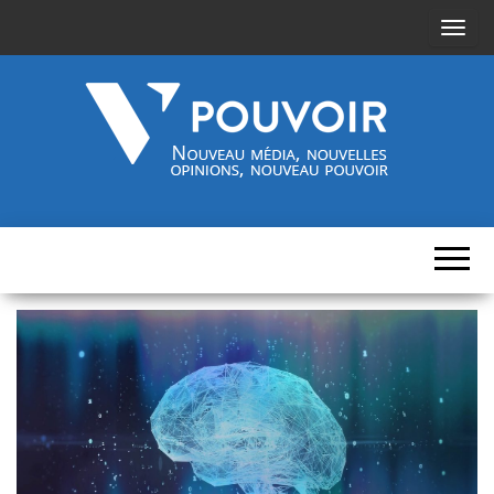
A
f
f
i
c
h
Cinquième-
Nouveau
e
média,
pouvoir.fr
r
nouvelles
opinions,
/
nouveau
pouvoir
m
a
s
q
u
e