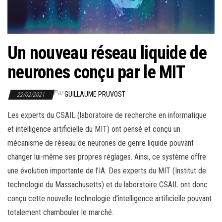
r
l
a
n
Un nouveau réseau liquide de
a
neurones conçu par le MIT
v
i
Par
GUILLAUME PRUVOST
22/02/2021
g
a
Les experts du CSAIL (laboratoire de recherche en informatique
t
et intelligence artificielle du MIT) ont pensé et conçu un
i
mécanisme de réseau de neurones de genre liquide pouvant
o
changer lui-même ses propres réglages. Ainsi, ce système offre
n
une évolution importante de l’IA. Des experts du MIT (Institut de
technologie du Massachusetts) et du laboratoire CSAIL ont donc
conçu cette nouvelle technologie d’intelligence artificielle pouvant
totalement chambouler le marché.